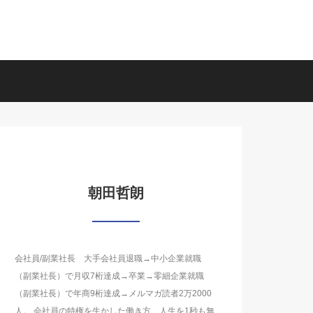
朝田哲朗
会社員/副業社長 大手会社員退職→中小企業就職
（副業社長）で月収7桁達成→卒業→零細企業就職
（副業社長）で年商9桁達成→メルマガ読者2万2000
人。 会社員の特権を生かした働き方、人生を1秒も無