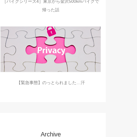
［バイクシリーズ4］東京から金沢500kmバイクで
帰った話
【緊急事態】のっとられました…汗
Archive