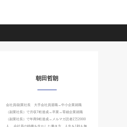
朝田哲朗
会社員/副業社長 大手会社員退職→中小企業就職
（副業社長）で月収7桁達成→卒業→零細企業就職
（副業社長）で年商9桁達成→メルマガ読者2万2000
人。 会社員の特権を生かした働き方、人生を1秒も無