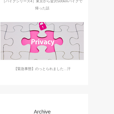
［バイクシリーズ4］東京から金沢500kmバイクで
帰った話
【緊急事態】のっとられました…汗
Archive