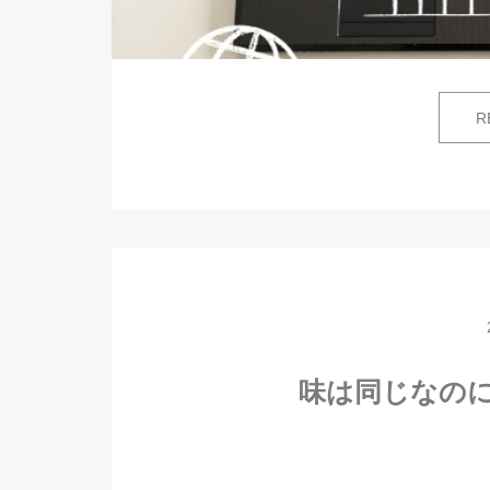
R
味は同じなの