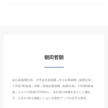
朝田哲朗
会社員/副業社長 大手会社員退職→中小企業就職（副業社長）
で月収7桁達成→卒業→零細企業就職（副業社長）で年商9桁達
成→メルマガ読者2万2000人。 会社員の特権を生かした働き
方、人生を1秒も無駄にしない生産性アップの仕方を発信。