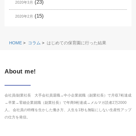
(23)
2020年3月
(15)
2020年2月
HOME
>
コラム
>
はじめての保育園に行った結果
About me!
会社員/副業社長 大手会社員退職→中小企業就職（副業社長）で月収7桁達成
→卒業→零細企業就職（副業社長）で年商9桁達成→メルマガ読者2万2000
人。 会社員の特権を生かした働き方、人生を1秒も無駄にしない生産性アップ
の仕方を発信。