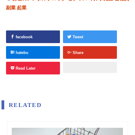
副業
起業
facebook
Tweet
hatebu
Share
Read Later
RELATED