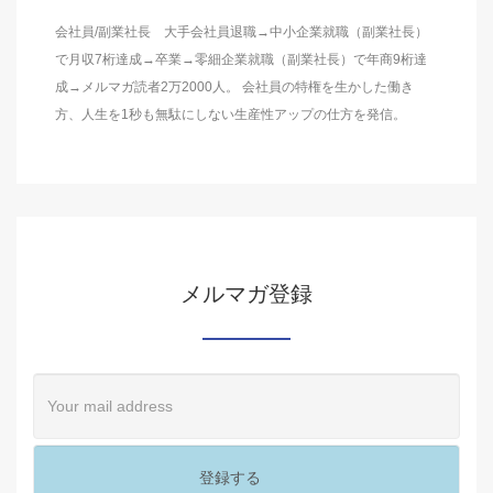
会社員/副業社長 大手会社員退職→中小企業就職（副業社長）
で月収7桁達成→卒業→零細企業就職（副業社長）で年商9桁達
成→メルマガ読者2万2000人。 会社員の特権を生かした働き
方、人生を1秒も無駄にしない生産性アップの仕方を発信。
メルマガ登録