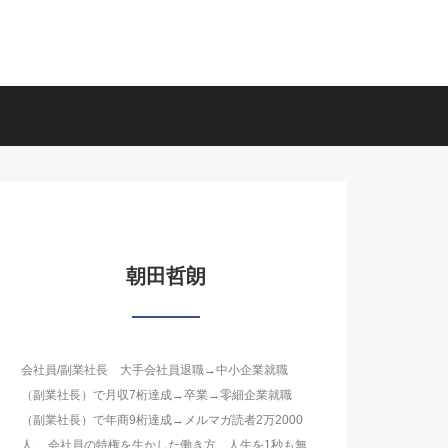
朝田哲朗
会社員/副業社長 大手会社員退職→中小企業就職
（副業社長）で月収7桁達成→卒業→零細企業就職
（副業社長）で年商9桁達成→メルマガ読者2万2000
人。 会社員の特権を生かした働き方、人生を1秒も無