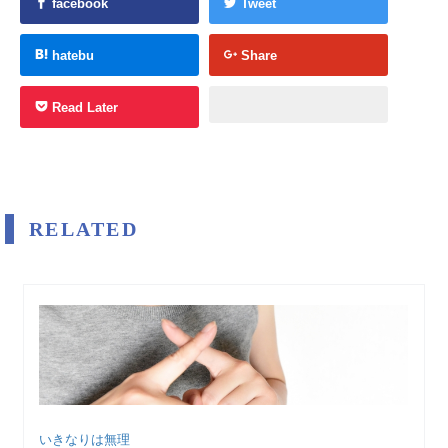
facebook
Tweet
hatebu
Share
Read Later
RELATED
いきなりは無理