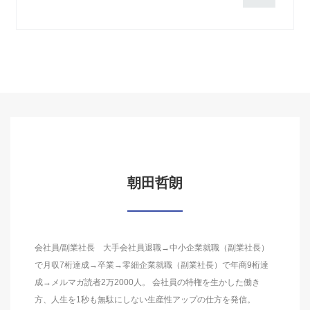
朝田哲朗
会社員/副業社長 大手会社員退職→中小企業就職（副業社長）
で月収7桁達成→卒業→零細企業就職（副業社長）で年商9桁達
成→メルマガ読者2万2000人。 会社員の特権を生かした働き
方、人生を1秒も無駄にしない生産性アップの仕方を発信。