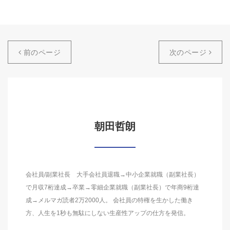
前のページ
次のページ
朝田哲朗
会社員/副業社長 大手会社員退職→中小企業就職（副業社長）
で月収7桁達成→卒業→零細企業就職（副業社長）で年商9桁達
成→メルマガ読者2万2000人。 会社員の特権を生かした働き
方、人生を1秒も無駄にしない生産性アップの仕方を発信。