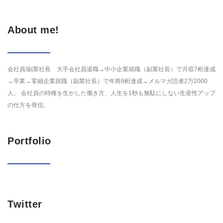
About me!
会社員/副業社長 大手会社員退職→中小企業就職（副業社長）で月収7桁達成
→卒業→零細企業就職（副業社長）で年商9桁達成→メルマガ読者2万2000
人。 会社員の特権を生かした働き方、人生を1秒も無駄にしない生産性アップ
の仕方を発信。
Portfolio
Twitter