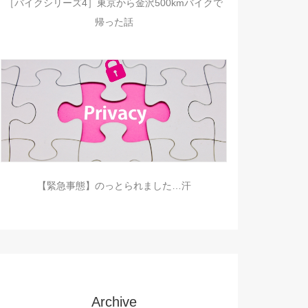
［バイクシリーズ4］東京から金沢500kmバイクで
帰った話
【緊急事態】のっとられました…汗
Archive