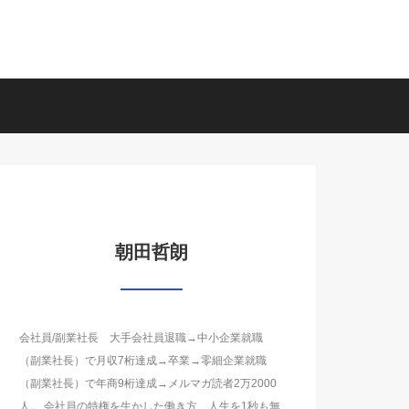
朝田哲朗
会社員/副業社長 大手会社員退職→中小企業就職
（副業社長）で月収7桁達成→卒業→零細企業就職
（副業社長）で年商9桁達成→メルマガ読者2万2000
人。 会社員の特権を生かした働き方、人生を1秒も無