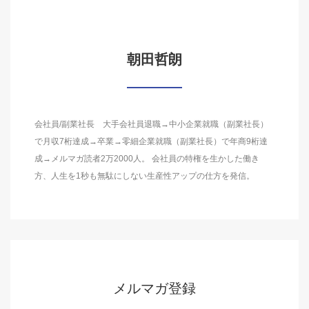
朝田哲朗
会社員/副業社長 大手会社員退職→中小企業就職（副業社長）
で月収7桁達成→卒業→零細企業就職（副業社長）で年商9桁達
成→メルマガ読者2万2000人。 会社員の特権を生かした働き
方、人生を1秒も無駄にしない生産性アップの仕方を発信。
メルマガ登録