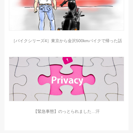
［バイクシリーズ4］東京から金沢500kmバイクで帰った話
【緊急事態】のっとられました…汗