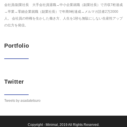
会社員/副業社長 大手会社員退職→中小企業就職（副業社長）で月収7桁達成
→卒業→零細企業就職（副業社長）で年商9桁達成→メルマガ読者2万2000
人。 会社員の特権を生かした働き方、人生を1秒も無駄にしない生産性アップ
の仕方を発信。
Portfolio
Twitter
Tweets by asadatetsuro
Copyright -
Minimal
, 2019 All Rights Reserved.