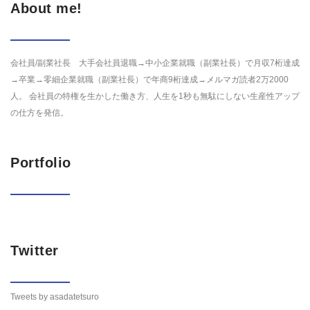
About me!
会社員/副業社長 大手会社員退職→中小企業就職（副業社長）で月収7桁達成
→卒業→零細企業就職（副業社長）で年商9桁達成→メルマガ読者2万2000
人。 会社員の特権を生かした働き方、人生を1秒も無駄にしない生産性アップ
の仕方を発信。
Portfolio
Twitter
Tweets by asadatetsuro