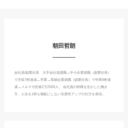
朝田哲朗
会社員/副業社長 大手会社員退職→中小企業就職（副業社長）
で月収7桁達成→卒業→零細企業就職（副業社長）で年商9桁達
成→メルマガ読者2万2000人。 会社員の特権を生かした働き
方、人生を1秒も無駄にしない生産性アップの仕方を発信。