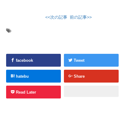
<<次の記事
前の記事>>
facebook
Tweet
hatebu
Share
Read Later