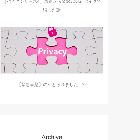
［バイクシリーズ4］東京から金沢500kmバイクで
帰った話
【緊急事態】のっとられました…汗
Archive