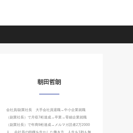
朝田哲朗
会社員/副業社長 大手会社員退職→中小企業就職
（副業社長）で月収7桁達成→卒業→零細企業就職
（副業社長）で年商9桁達成→メルマガ読者2万2000
人。 会社員の特権を生かした働き方、人生を1秒も無