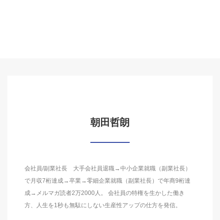
朝田哲朗
会社員/副業社長 大手会社員退職→中小企業就職（副業社長）
で月収7桁達成→卒業→零細企業就職（副業社長）で年商9桁達
成→メルマガ読者2万2000人。 会社員の特権を生かした働き
方、人生を1秒も無駄にしない生産性アップの仕方を発信。