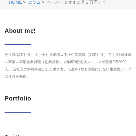
HOME
>
コラム
>
ペーパータオルに月３万円！？
About me!
会社員/副業社長 大手会社員退職→中小企業就職（副業社長）で月収7桁達成
→卒業→零細企業就職（副業社長）で年商9桁達成→メルマガ読者2万2000
人。 会社員の特権を生かした働き方、人生を1秒も無駄にしない生産性アップ
の仕方を発信。
Portfolio