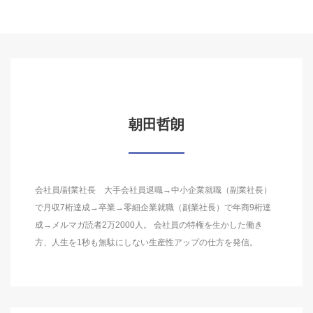
朝田哲朗
会社員/副業社長 大手会社員退職→中小企業就職（副業社長）
で月収7桁達成→卒業→零細企業就職（副業社長）で年商9桁達
成→メルマガ読者2万2000人。 会社員の特権を生かした働き
方、人生を1秒も無駄にしない生産性アップの仕方を発信。