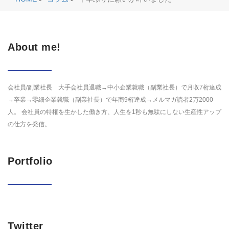
About me!
会社員/副業社長 大手会社員退職→中小企業就職（副業社長）で月収7桁達成
→卒業→零細企業就職（副業社長）で年商9桁達成→メルマガ読者2万2000
人。 会社員の特権を生かした働き方、人生を1秒も無駄にしない生産性アップ
の仕方を発信。
Portfolio
Twitter