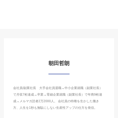
朝田哲朗
会社員/副業社長 大手会社員退職→中小企業就職（副業社長）
で月収7桁達成→卒業→零細企業就職（副業社長）で年商9桁達
成→メルマガ読者2万2000人。 会社員の特権を生かした働き
方、人生を1秒も無駄にしない生産性アップの仕方を発信。