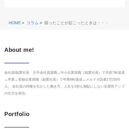
HOME
>
コラム
>
困ったことが起こったときは・・・
About me!
会社員/副業社長 大手会社員退職→中小企業就職（副業社長）で月収7桁達成
→卒業→零細企業就職（副業社長）で年商9桁達成→メルマガ読者2万2000
人。 会社員の特権を生かした働き方、人生を1秒も無駄にしない生産性アップ
の仕方を発信。
Portfolio