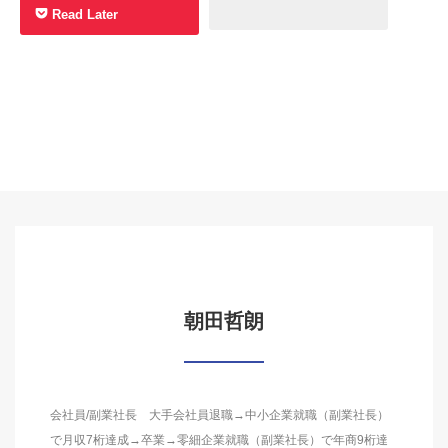
Read Later
朝田哲朗
会社員/副業社長 大手会社員退職→中小企業就職（副業社長）
で月収7桁達成→卒業→零細企業就職（副業社長）で年商9桁達