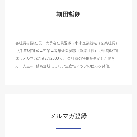
朝田哲朗
会社員/副業社長 大手会社員退職→中小企業就職（副業社長）
で月収7桁達成→卒業→零細企業就職（副業社長）で年商9桁達
成→メルマガ読者2万2000人。 会社員の特権を生かした働き
方、人生を1秒も無駄にしない生産性アップの仕方を発信。
メルマガ登録