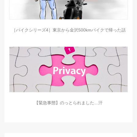
［バイクシリーズ4］東京から金沢500kmバイクで帰った話
【緊急事態】のっとられました…汗