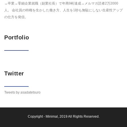
→卒業→零細企業就職（副業社長）で年商9桁達成→メルマガ読者2万2000
人。 会社員の特権を生かした働き方、人生を1秒も無駄にしない生産性アップ
の仕方を発信。
Portfolio
Twitter
Tweets by asadatetsuro
Copyright -
Minimal
, 2019 All Rights Reserved.