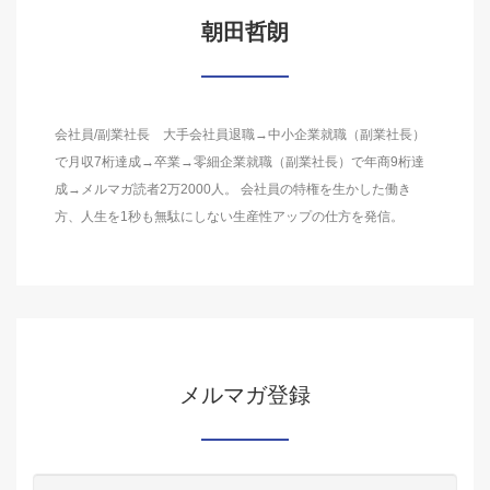
朝田哲朗
会社員/副業社長 大手会社員退職→中小企業就職（副業社長）
で月収7桁達成→卒業→零細企業就職（副業社長）で年商9桁達
成→メルマガ読者2万2000人。 会社員の特権を生かした働き
方、人生を1秒も無駄にしない生産性アップの仕方を発信。
メルマガ登録