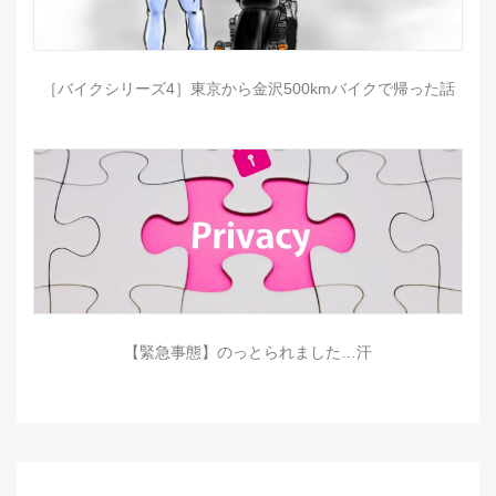
［バイクシリーズ4］東京から金沢500kmバイクで帰った話
【緊急事態】のっとられました…汗