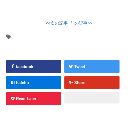
<<次の記事
前の記事>>
facebook
Tweet
hatebu
Share
Read Later