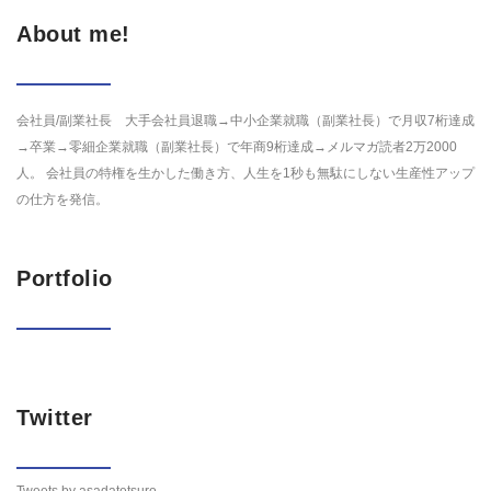
About me!
会社員/副業社長 大手会社員退職→中小企業就職（副業社長）で月収7桁達成
→卒業→零細企業就職（副業社長）で年商9桁達成→メルマガ読者2万2000
人。 会社員の特権を生かした働き方、人生を1秒も無駄にしない生産性アップ
の仕方を発信。
Portfolio
Twitter