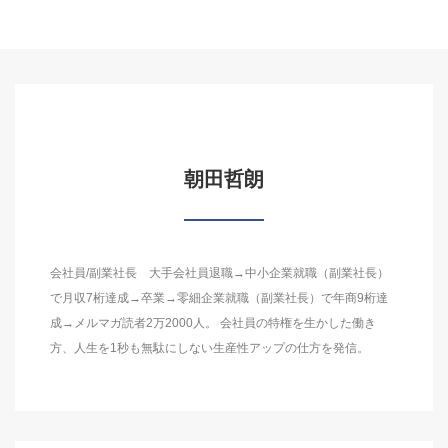
朝田哲朗
会社員/副業社長 大手会社員退職→中小企業就職（副業社長）
で月収7桁達成→卒業→零細企業就職（副業社長）で年商9桁達
成→メルマガ読者2万2000人。 会社員の特権を生かした働き
方、人生を1秒も無駄にしない生産性アップの仕方を発信。