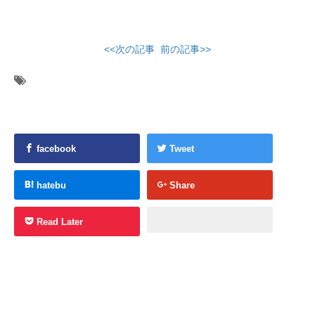
<<次の記事
前の記事>>
facebook
Tweet
hatebu
Share
Read Later