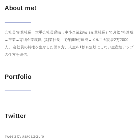
About me!
会社員/副業社長 大手会社員退職→中小企業就職（副業社長）で月収7桁達成
→卒業→零細企業就職（副業社長）で年商9桁達成→メルマガ読者2万2000
人。 会社員の特権を生かした働き方、人生を1秒も無駄にしない生産性アップ
の仕方を発信。
Portfolio
Twitter
Tweets by asadatetsuro