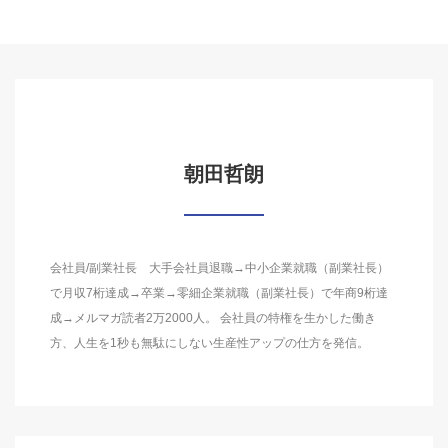
朝田哲朗
会社員/副業社長 大手会社員退職→中小企業就職（副業社長）
で月収7桁達成→卒業→零細企業就職（副業社長）で年商9桁達
成→メルマガ読者2万2000人。 会社員の特権を生かした働き
方、人生を1秒も無駄にしない生産性アップの仕方を発信。