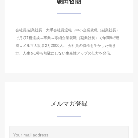
朝田哲朗
会社員/副業社長 大手会社員退職→中小企業就職（副業社長）
で月収7桁達成→卒業→零細企業就職（副業社長）で年商9桁達
成→メルマガ読者2万2000人。 会社員の特権を生かした働き
方、人生を1秒も無駄にしない生産性アップの仕方を発信。
メルマガ登録