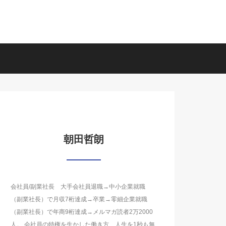
朝田哲朗
会社員/副業社長 大手会社員退職→中小企業就職
（副業社長）で月収7桁達成→卒業→零細企業就職
（副業社長）で年商9桁達成→メルマガ読者2万2000
人。 会社員の特権を生かした働き方、人生を1秒も無