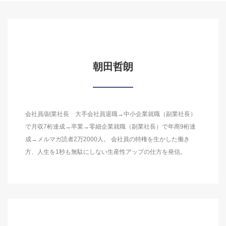
朝田哲朗
会社員/副業社長 大手会社員退職→中小企業就職（副業社長）
で月収7桁達成→卒業→零細企業就職（副業社長）で年商9桁達
成→メルマガ読者2万2000人。 会社員の特権を生かした働き
方、人生を1秒も無駄にしない生産性アップの仕方を発信。