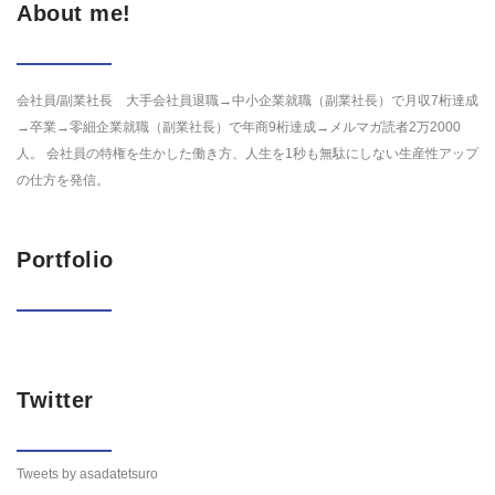
About me!
会社員/副業社長 大手会社員退職→中小企業就職（副業社長）で月収7桁達成
→卒業→零細企業就職（副業社長）で年商9桁達成→メルマガ読者2万2000
人。 会社員の特権を生かした働き方、人生を1秒も無駄にしない生産性アップ
の仕方を発信。
Portfolio
Twitter
Tweets by asadatetsuro