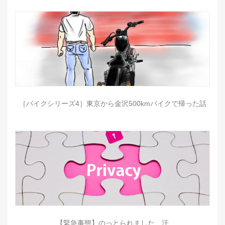
［バイクシリーズ4］東京から金沢500kmバイクで帰った話
【緊急事態】のっとられました…汗