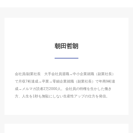
朝田哲朗
会社員/副業社長 大手会社員退職→中小企業就職（副業社長）
で月収7桁達成→卒業→零細企業就職（副業社長）で年商9桁達
成→メルマガ読者2万2000人。 会社員の特権を生かした働き
方、人生を1秒も無駄にしない生産性アップの仕方を発信。