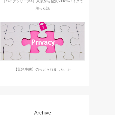
［バイクシリーズ4］東京から金沢500kmバイクで
帰った話
【緊急事態】のっとられました…汗
Archive