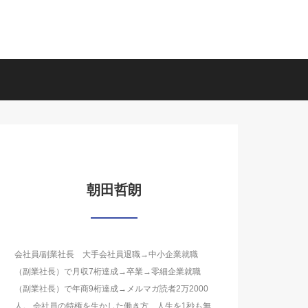
朝田哲朗
会社員/副業社長 大手会社員退職→中小企業就職
（副業社長）で月収7桁達成→卒業→零細企業就職
（副業社長）で年商9桁達成→メルマガ読者2万2000
人。 会社員の特権を生かした働き方、人生を1秒も無