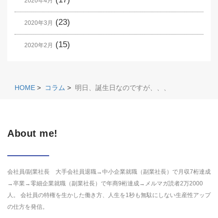
2020年4月
(23)
2020年3月
(15)
2020年2月
HOME
>
コラム
>
明日、誕生日なのですが、、、
About me!
会社員/副業社長 大手会社員退職→中小企業就職（副業社長）で月収7桁達成
→卒業→零細企業就職（副業社長）で年商9桁達成→メルマガ読者2万2000
人。 会社員の特権を生かした働き方、人生を1秒も無駄にしない生産性アップ
の仕方を発信。