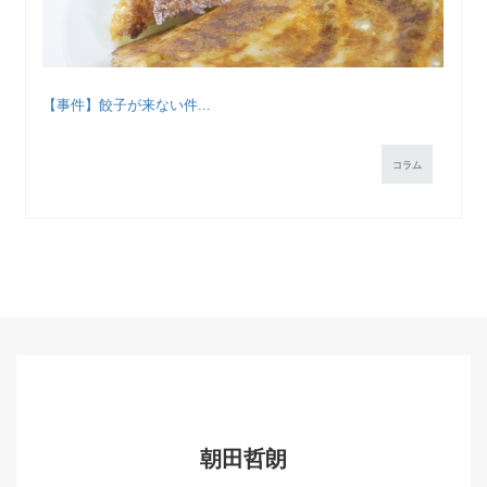
【事件】餃子が来ない件...
コラム
朝田哲朗