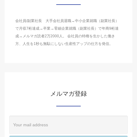
会社員/副業社長 大手会社員退職→中小企業就職（副業社長）
で月収7桁達成→卒業→零細企業就職（副業社長）で年商9桁達
成→メルマガ読者2万2000人。 会社員の特権を生かした働き
方、人生を1秒も無駄にしない生産性アップの仕方を発信。
メルマガ登録